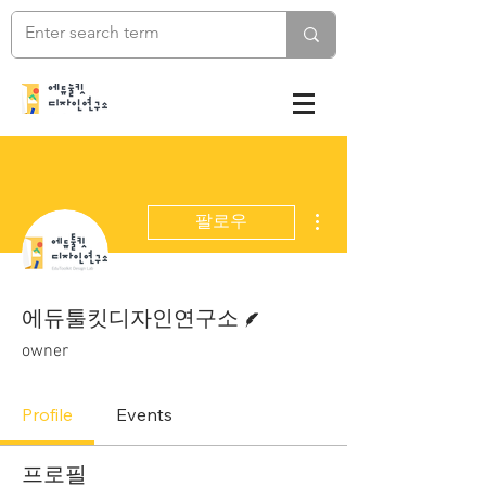
더보기
팔로우
게시물 작성자
에듀툴킷디자인연구소
owner
Profile
Events
프로필