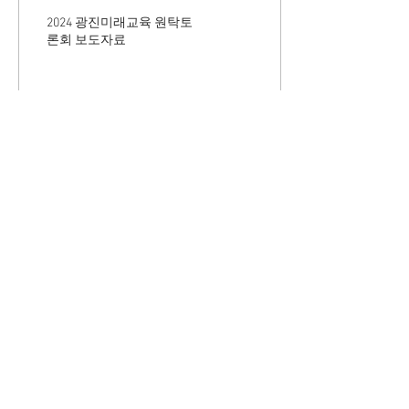
2024 광진미래교육 원탁토
론회 보도자료
87
0
에듀툴킷디자인연구소㈜
서울시 동대문구 답십리로38길 19 204호 | 대표자 :
김성희
| 사업자번호 :
489-86-00702
이메일 :
etd-lab2@naver.com
| 전화 :
02-464-
6240
상담 가능 시간 : 평일09:00-18:00 (점심시간 12:00-
13:00)